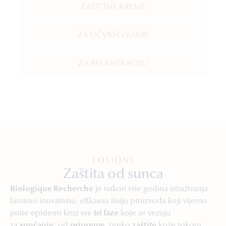
ZAŠTITNE KREME
ZA UČVRŠĆIVANJE
ZA REGENERACIJU
LOSIONI
Zaštita od sunca
Biologique Recherche
je nakon više godina istraživanja
lansirao inovativnu, efikasnu liniju proizvoda koji vijerno
prate epiderm kroz sve
tri faze
koje se vezuju
za
sunčanje
: od
pripreme
, preko
zaštite
kože tokom