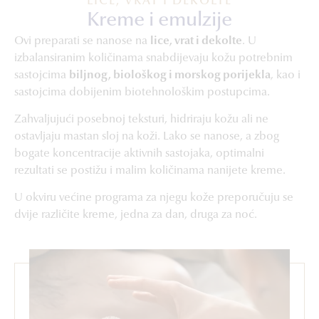
LICE, VRAT I DEKOLTE
Kreme i emulzije
Ovi preparati se nanose na
lice, vrat i dekolte
. U
izbalansiranim količinama snabdijevaju kožu potrebnim
sastojcima
biljnog, biološkog i morskog porijekla
, kao i
sastojcima dobijenim biotehnološkim postupcima.
Zahvaljujući posebnoj teksturi, hidriraju kožu ali ne
ostavljaju mastan sloj na koži. Lako se nanose, a zbog
bogate koncentracije aktivnih sastojaka, optimalni
rezultati se postižu i malim količinama nanijete kreme.
U okviru većine programa za njegu kože preporučuju se
dvije različite kreme, jedna za dan, druga za noć.