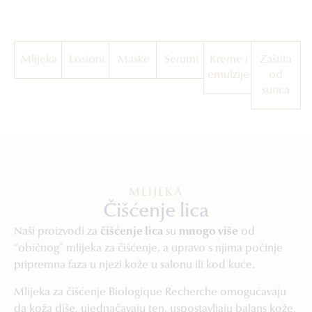
Mlijeka
Losioni
Maske
Serumi
Kreme i
Zaštita
emulzije
od
sunca
MLIJEKA
Čišćenje lica
Naši proizvodi za
čišćenje lica
su
mnogo više
od
“običnog” mlijeka za čišćenje, a upravo s njima počinje
pripremna faza u njezi kože u salonu ili kod kuće.
Mlijeka za čišćenje Biologique Recherche omogućavaju
da koža diše, ujednačavaju ten, uspostavljaju balans kože,