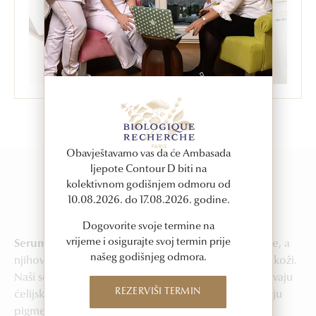
Obavještavamo vas da će Ambasada
ljepote Contour D biti na
kolektivnom godišnjem odmoru od
10.08.2026. do 17.08.2026. godine.
SERUMI
Serumi
Dogovorite svoje termine na
vrijeme i osigurajte svoj termin prije
Serumi
Biologique Recherche sadrže aktivne sastojke, a
našeg godišnjeg odmora.
njihovo djelovanje namijenjeno je neuravnoteženoj koži.
Naši serumi zatežu, učvršćuju i tonifikuju kožu, ubrzavaju
REZERVIŠI TERMIN
ćelijsku regeneraciju epiderma, hidrataciju, ublažavaju
pigmentne fleke. Jednostavno, za lice koje blista od