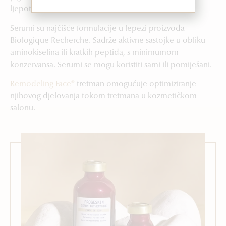
ljepote.
Serumi su najčišće formulacije u lepezi proizvoda
Biologique Recherche. Sadrže aktivne sastojke u obliku
aminokiselina ili kratkih peptida, s minimumom
konzervansa. Serumi se mogu koristiti sami ili pomiješani.
Remodeling Face®
tretman omogućuje optimiziranje
njihovog djelovanja tokom tretmana u kozmetičkom
salonu.