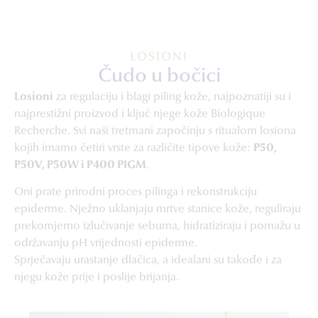
LOSIONI
Čudo u bočici
Losioni
za regulaciju i blagi piling kože, najpoznatiji su i
najprestižni proizvod i ključ njege kože Biologique
Recherche. Svi naši tretmani započinju s ritualom losiona
kojih imamo četiri vrste za različite tipove kože:
P50,
P50V, P50W i P400 PIGM
.
Oni prate prirodni proces pilinga i rekonstrukciju
epiderme. Nježno uklanjaju mrtve stanice kože, reguliraju
prekomjerno izlučivanje sebuma, hidratiziraju i pomažu u
održavanju pH vrijednosti epiderme.
Sprječavaju urastanje dlačica, a idealani su takođe i za
njegu kože prije i poslije brijanja.