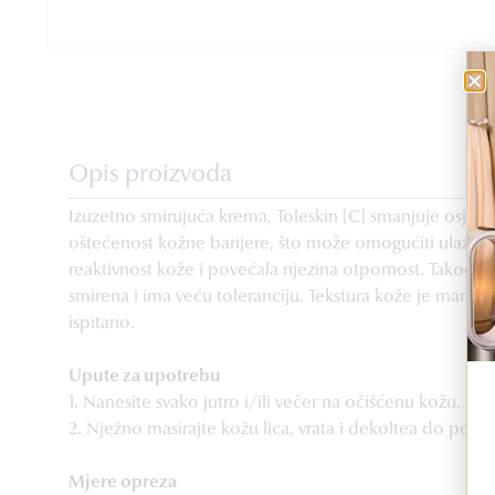
Opis proizvoda
Izuzetno smirujuća krema, Toleskin [C] smanjuje osjetl
oštećenost kožne barijere, što može omogućiti ulazak 
reaktivnost kože i povećala njezina otpornost. Također 
smirena i ima veću toleranciju. Tekstura kože je manje
ispitano.
Upute za upotrebu
1. Nanesite svako jutro i/ili večer na očišćenu kožu.
2. Nježno masirajte kožu lica, vrata i dekoltea do pot
Mjere opreza