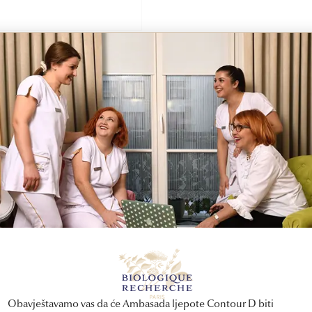
jivost kože, nadražaj i neugodan osjećaj. Netolerantne tipove ko
alergena i patogena u epidermu. Formula Toleskina [C] pomaže 
pomaže obnoviti i ojačati kožnu barijeru koja kožu štiti od vanjs
 gruba i crvenilo je smanjeno, pružajući epidermi osjećaj ugodn
punog upijanja proizvoda.
Obavještavamo vas da će Ambasada ljepote Contour D biti