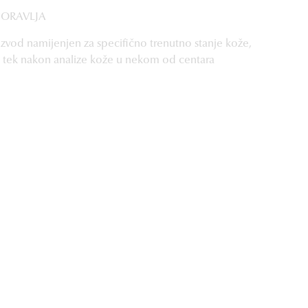
PORAVLJA
izvod namijenjen za specifično trenutno stanje kože,
i tek nakon analize kože u nekom od centara