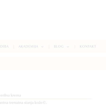
NDIBA
AKADEMIJA
BLOG
KONTAKT
terilna krema
antna trenutna stanja kože©.