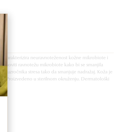
že karakterizira neuravnoteženost kožne mikrobiote i
obnoviti ravnotežu mikrobiote kako bi se smanjila
kih uzročnika stresa tako da smanjuje nadražaj. Koža je
osti. Proizvedeno u sterilnom okruženju. Dermatološki