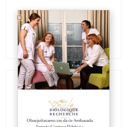
DKC Farah
Zmaja od Bosne, 4. sprat
Importanne centar, Sarajevo
Tel.: +387 33 592 900
DKC Farah
Ivana Ribara 15,
Tuzla
Tel.: +387 35 255 555
Obavještavamo vas da će Ambasada