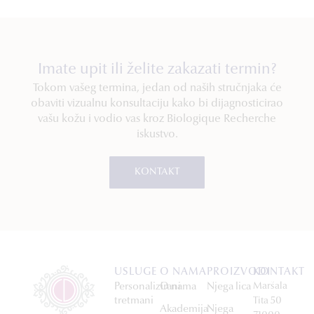
Imate upit ili želite zakazati termin?
Tokom vašeg termina, jedan od naših stručnjaka će
obaviti vizualnu konsultaciju kako bi dijagnosticirao
vašu kožu i vodio vas kroz Biologique Recherche
iskustvo.
KONTAKT
USLUGE
O NAMA
PROIZVODI
KONTAKT
Personalizirani
O nama
Njega lica
Maršala
tretmani
Tita 50
Akademija
Njega