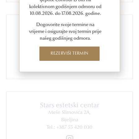
ljepote Contour D biti na
kolektivnom godišnjem odmoru od
10.08.2026. do 17.08.2026. godine.
Dogovorite svoje termine na
S Academy Edukacije
vrijeme i osigurajte svoj termin prije
Meše Slimovića 2A,
našeg godišnjeg odmora.
Bijeljina
Tel.: +387 55 420 030
REZERVIŠI TERMIN
Stars estetski centar
Meše Slimovića 2A,
Bijeljina
Tel.: +387 55 420 030