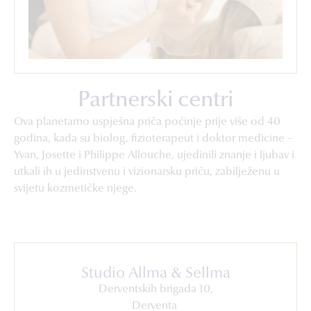
Partnerski centri
Ova planetarno uspješna priča počinje prije više od 40
godina, kada su biolog, fizioterapeut i doktor medicine –
Yvan, Josette i Philippe Allouche, ujedinili znanje i ljubav i
utkali ih u jedinstvenu i vizionarsku priču, zabilježenu u
svijetu kozmetičke njege.
Studio Allma & Sellma
Derventskih brigada 10,
Derventa