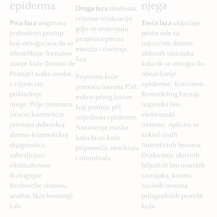
epiderma
njega
Druga faza
obuhvata
vrijeme relaksacije
Prva faza
osigurava
Treća faza
uključuje
gdje se smjenjuju
jedinstven pristup
proizvode sa
proprioceptivna
koji omogućava da se
najvećom dozom
masaža i čišćenje
identifikuje Trenutno
aktivnih sastojaka
lica.
stanje kože (Instant de
kako bi se omogućilo
Peau@) svake osobe,
obnavljanje
Priprema kože
s ciljem što
epiderme. Koristimo
pomoću losiona P50,
prikladnije
Remodeling Face@,
mikro-piling losion
njege. Prije tretmana,
napredni bio-
koji poštuje pH
stručni kozmetičar
elektronski
vrijednost epiderme.
pristupa dubinskoj
tretman. Aplicira se
Nanošenje maske
dermo-kozmetičkoj
koktel čistih
kako bi se koža
dijagnostici,
Autentičnih Seruma.
pripremila, omekšala
zahvaljujući
Dodavanje aktivnih
i stimulirala.
ekskluzivnom
biljnih ili bio morskih
Biologique
sastojaka, krema,
Recherche sistemu
zavšnih seruma
analize Skin Instant@
prilagođenih potrebi
Lab.
kože.