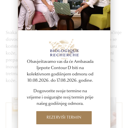
USLUGE
Personalizirani tretmani
Svaka njega i briga o koži u Biologique Recherche počinje
dovođenjem epiderme u uravnoteženo stanje. Za to se
koriste preparati koji su odabrani u odnosu na strukturu
kože, nivo vlage, kao i ukupno stanje kože. Ujedinjeni
preparati Biologique Recherche sa stručnim osobljem,
Obavještavamo vas da će Ambasada
inovativnim aparatima, individualno preporučenim
ljepote Contour D biti na
tretmanima, garantuju vidljivost poboljšane strukture
kolektivnom godišnjem odmoru od
kože.
10.08.2026. do 17.08.2026. godine.
Dogovorite svoje termine na
vrijeme i osigurajte svoj termin prije
našeg godišnjeg odmora.
REZERVIŠI TERMIN