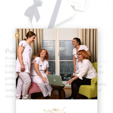
Poklon bon
Personalizirani poklon bon
Poklonite voljenoj osobi personaliziranu poklon bon u
kutiji Ambassade Biologique Recherche Sarajevo. Sretni
primatelj će uživati u detaljnoj analizi kože, zajedno s
tretmanom prilagođenim njihovom Skin Instant© u našoj
Ambasadi u Sarajevu. Poklon bon važi godinu dana od
dana kupovine.