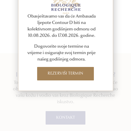
Obavještavamo vas da će Ambasada
ljepote Contour D biti na
kolektivnom godišnjem odmoru od
10.08.2026. do 17.08.2026. godine.
Dogovorite svoje termine na
vrijeme i osigurajte svoj termin prije
našeg godišnjeg odmora.
REZERVIŠI TERMIN
Imate upit ili želite zakazati termin?
Tokom vašeg termina, jedan od naših stručnjaka će
obaviti vizualnu konsultaciju kako bi dijagnosticirao
vašu kožu i vodio vas kroz Biologique Recherche
iskustvo.
KONTAKT