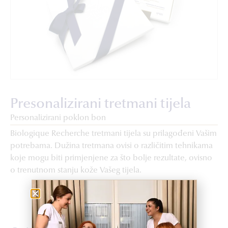
Presonalizirani tretmani tijela
Personalizirani poklon bon
Biologique Recherche tretmani tijela su prilagođeni Vašim
potrebama. Dužina tretmana ovisi o različitim tehnikama
koje mogu biti primjenjene za što bolje rezultate, ovisno
o trenutnom stanju kože Vašeg tijela.