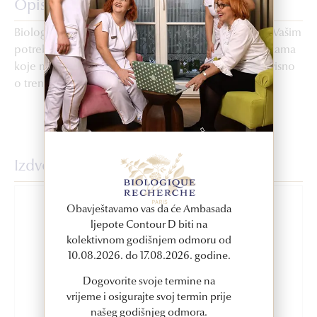
Opis proizvoda
Biologique Recherche tretmani tijela su prilagođeni Vašim
potrebama. Dužina tretmana ovisi o različitim tehnikama
koje mogu biti primjenjene za što bolje rezultate, ovisno
o trenutnom stanju kože Vašeg tijela.
Izdvojeni proizvodi
Obavještavamo vas da će Ambasada
ljepote Contour D biti na
kolektivnom godišnjem odmoru od
10.08.2026. do 17.08.2026. godine.
Dogovorite svoje termine na
vrijeme i osigurajte svoj termin prije
našeg godišnjeg odmora.