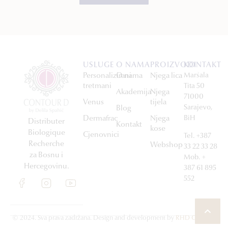
USLUGE
O NAMA
PROIZVODI
KONTAKT
Personalizirani
O nama
Njega lica
Maršala
tretmani
Tita 50
Akademija
Njega
71000
Venus
tijela
Sarajevo,
Blog
Dermafrac
Njega
BiH
Distributer
Kontakt
kose
Biologique
Cjenovnici
Tel. +387
Recherche
Webshop
33 22 33 28
za Bosnu i
Mob. +
Hercegovinu.
387 61 895
552
© 2024. Sva prava zadržana. Design and development by
RHD Creative
.