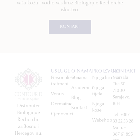
vašu kožu i vodio vas kroz Biologique Recherche
iskustvo.
KONTAKT
USLUGE
O NAMA
PROIZVODI
KONTAKT
Personalizirani
O nama
Njega lica
Maršala
tretmani
Tita 50
Akademija
Njega
71000
Venus
tijela
Sarajevo,
Blog
Dermafrac
Njega
BiH
Distributer
Kontakt
kose
Biologique
Cjenovnici
Tel. +387
Recherche
Webshop
33 22 33 28
za Bosnu i
Mob. +
Hercegovinu.
387 61 895