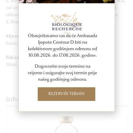
2. Stvorite pjenu nježnim zaglađujućim pokretima na licu,
od unutra prema van, od dekoltea prema čelu, zatim
uklonite proizvod navlaženim pamučnim blazinicama.
3. Ponovite do potpunog uklanjanja nečistoća.
Obavještavamo vas da će Ambasada
Mjere opreza
ljepote Contour D biti na
Samo za vanjsku upotrebu.
kolektivnom godišnjem odmoru od
10.08.2026. do 17.08.2026. godine.
Pakiranje
50ml, 150ml, 250ml
Dogovorite svoje termine na
vrijeme i osigurajte svoj termin prije
našeg godišnjeg odmora.
REZERVIŠI TERMIN
Izdvojeni proizvodi