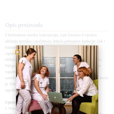
Opis proizvoda
S formulom visoke tolerancije, Lait Dermo-S nježno
uklanja šminku i nečistoće štiteći primarne funkcije čak i
najranjivijih epidermi. Njegovo smirujuće djelovanje
ograničava reakcije kože na vanjske štetne utjecaje i
ublažava osjete nelagode uzrokovane čišćenjem kože.
Njegova formula djelovat će na osjetljivost kože da bi
ograničila njezinu reaktivnost na vanjski stres. Bez
uzrokovanja nadražaja, crvenila ili osjećaja zatezanja, koža
je čista, osvježena i hidrirana te joj je vraćen osjećaj
ugode.
Upute za upotrebu
1. Nanesite malu količinu na cijelo lice, vrat i dekolte.