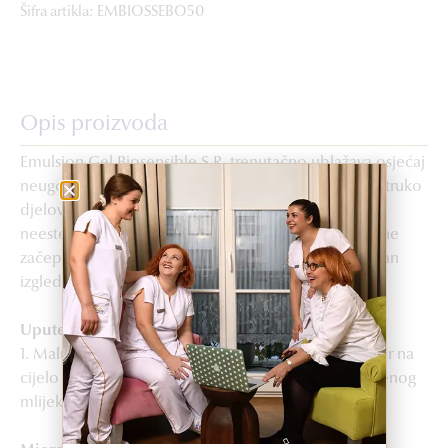
Šifra artikla: EMBIOSSEBO50
Opis proizvoda
Emulsion Gel Biosensible S.R. trenutačno ublažava osjećaj
neugode na koži i čini je glatkom. Ovaj gel ima dvostruko
djelovanje: smanjuje osjetljivost kože i ublažava
neestetske nepravilnosti. Nekomedogen proizvod (ne
začepljuje pore) za ujednačen, matiran ten i odmoran
izgled.
Upute za upotrebu
1. Malu količinu proizvoda nanijeti ujutro i/ili navečer na
cijelo lice, vrat i dekolte poslije upotrebe preporučenog
mlijeka, losiona P50 i izvornih seruma.