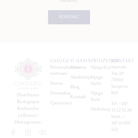
iskustvo.
KONTAKT
USLUGE
O NAMA
PROIZVODI
KONTAKT
Personalizirani
O nama
Njega lica
Maršala
tretmani
Tita 50
Akademija
Njega
71000
Venus
tijela
Sarajevo,
Blog
Dermafrac
Njega
BiH
Distributer
Kontakt
kose
Biologique
Cjenovnici
Tel. +387
Recherche
Webshop
33 22 33 28
za Bosnu i
Mob. +
Hercegovinu.
387 61 895
552