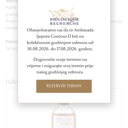
Mjere opreza
Paziti da proizvod ne dođe u dodir s očima i obratiti
pažnju prilikom nanošenja na području oko očiju.
Preporučuje se za osjetljivu kožu sklonu seboreji. Samo za
vanjsku upotrebu.
Obavještavamo vas da će Ambasada
ljepote Contour D biti na
Pakiranje
kolektivnom godišnjem odmoru od
50 ml
10.08.2026. do 17.08.2026. godine.
Dogovorite svoje termine na
vrijeme i osigurajte svoj termin prije
našeg godišnjeg odmora.
Izdvojeni proizvodi
REZERVIŠI TERMIN