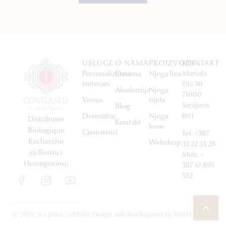
USLUGE
O NAMA
PROIZVODI
KONTAKT
Personalizirani
O nama
Njega lica
Maršala
tretmani
Tita 50
Akademija
Njega
71000
Venus
tijela
Sarajevo,
Blog
Dermafrac
Njega
BiH
Distributer
Kontakt
kose
Biologique
Cjenovnici
Tel. +387
Recherche
Webshop
33 22 33 28
za Bosnu i
Mob. +
Hercegovinu.
387 61 895
552
© 2024. Sva prava zadržana. Design and development by
RHD Creative
.