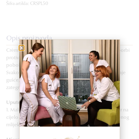
Šifra artikla: CRSPL50
Opis proizvoda
Crème Splendide je koncentrirani izvor vitalnosti u borbi
protiv starenja kože. Vrlo djelotvorna, ova krema
poboljšava tonus, čvrstoću i hidraciju kože.
Svakodnevnom upotrebom epidermalno tkivo postaje
gušće, koži se vraća prirodna blistavost a oval lica je
zategnutiji.
Upute za upotrebu
1. Malu količinu proizvoda nanijeti ujutro i/ili navečer na
cijelo lice, vrat i dekolte poslije upotrebe preporučenog
mlijeka, losiona P50 i izvornih seruma.