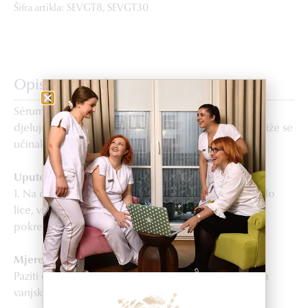
Šifra artikla: SEVGT8, SEVGT30
Opis proizvoda
Sérum VG Tensil intenzivno zateže i učvršćuje kožu,
djelujući protiv opuštanja tkiva. Ovim serumom postiže se
učinak liftinga, koža postaje glatka, a lice zategnutije.
Upute za upotrebu
1. Na čistu kožu nanijeti 1 ml (20 kapi) seruma na cijelo
lice, vrat i dekolte, laganim zaglađujućim uzlaznim
pokretima dok se potpuno ne upije.
Mjere opreza
Paziti da proizvod ne dođe u dodir s očima. Samo za
vanjsku upotrebu.