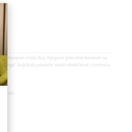
kturiranjem ovala lica. Njegove prirodne konture su
tinga” koji koži pomaže vratiti elastičnost i čvrstoću.
roizvoda.