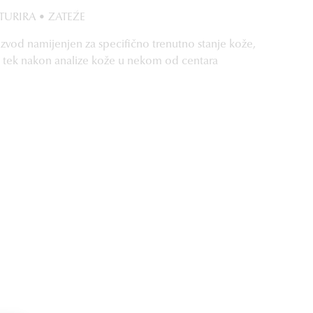
TURIRA • ZATEŽE
izvod namijenjen za specifično trenutno stanje kože,
i tek nakon analize kože u nekom od centara