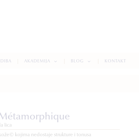
NDIBA
AKADEMIJA
BLOG
KONTAKT
Métamorphique
a lica
kože© kojima nedostaje strukture i tonusa