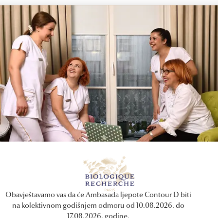
nje koja se bori protiv opuštenosti kože i pojave ptoze restru
iji. Zahvaljujući svom djelovanju zatezanja, proizvodi učinak „lif
ini zaštitni aktivni sastojci štite kožu od znakova starenja.
masirati kremu na lice, vrat i dekolte sve do potpunog upijanja p
Obavještavamo vas da će Ambasada ljepote Contour D biti
na kolektivnom godišnjem odmoru od 10.08.2026. do
17.08.2026. godine.