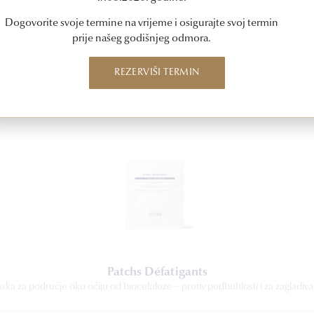
Dogovorite svoje termine na vrijeme i osigurajte svoj termin
prije našeg godišnjeg odmora.
REZERVIŠI TERMIN
Patchs Défatigants
ka za područje oko očiju od bioceluloze − protiv podbuhlosti i za zaglađiv