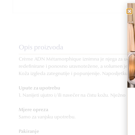
Opis proizvoda
Crème ADN Métamorphique iznimna je njega za učvršćiva
redefinirane i ponovno uravnotežene, a volumen je skladn
Koža izgleda zategnutije i popunjenije. Naposljetku, njez
Upute za upotrebu
1. Nanijeti ujutro i/ili navečer na čistu kožu. Nježno u
Mjere opreza
Samo za vanjsku upotrebu.
Pakiranje