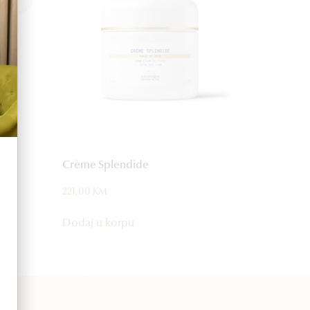
Crème Splendide
221,00
KM
Dodaj u korpu