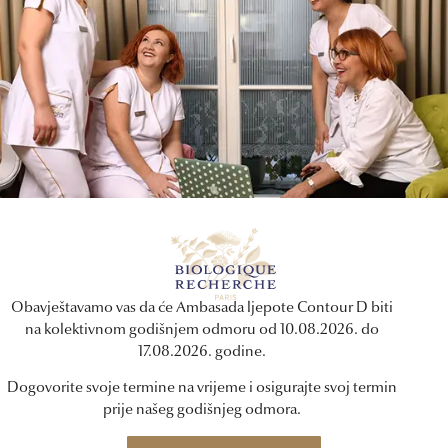
M.E.C
Crème PTO Métamorphique
M
0,00
KM
Obavještavamo vas da će Ambasada ljepote Contour D biti
u korpu
Dodaj u korpu
na kolektivnom godišnjem odmoru od 10.08.2026. do
17.08.2026. godine.
Dogovorite svoje termine na vrijeme i osigurajte svoj termin
prije našeg godišnjeg odmora.