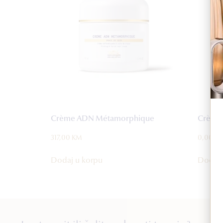
Crème ADN Métamorphique
Crème 
317,00
KM
0,00
K
Dodaj u korpu
Dodaj 