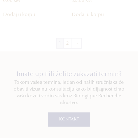
0,00
KM
327,00
KM
Dodaj u korpu
Dodaj u korpu
1
2
→
Imate upit ili želite zakazati termin?
Tokom vašeg termina, jedan od naših stručnjaka će
obaviti vizualnu konsultaciju kako bi dijagnosticirao
vašu kožu i vodio vas kroz Biologique Recherche
iskustvo.
KONTAKT