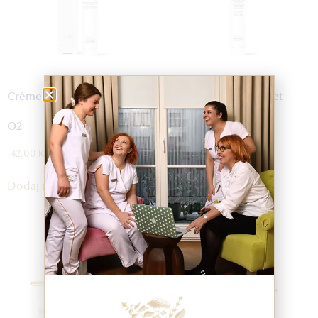
Crème Contour des Yeux VIP
Crème Contour Yeux et
O2
Lèvres Biofixine
142,00
KM
199,00
KM
Dodaj u korpu
Dodaj u korpu