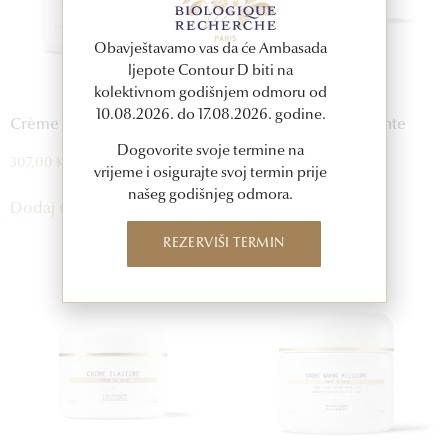
Obavještavamo vas da će Ambasada
ljepote Contour D biti na
kolektivnom godišnjem odmoru od
10.08.2026. do 17.08.2026. godine.
Crème Dermo-RL
Crème Dermopurifiante
Dogovorite svoje termine na
307,00
KM
164,00
KM
vrijeme i osigurajte svoj termin prije
našeg godišnjeg odmora.
Dodaj u korpu
Dodaj u korpu
REZERVIŠI TERMIN