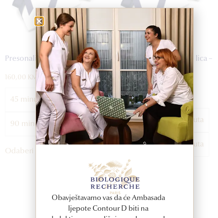
Presonalizirani tretmani lica
Presonalizirani tretmani lica –
160,00
KM
Privilege pass
760,00
KM
45 minuta
60 minuta
5 tretmana po 60 minuta
90 minuta
120 minuta
5 tretmana po 90 minuta
Odaberi opcije
Odaberi opcije
Obavještavamo vas da će Ambasada
ljepote Contour D biti na