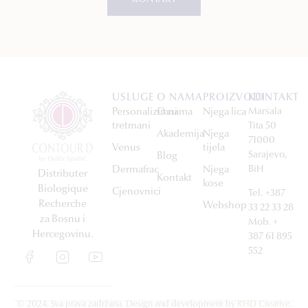
KONTAKT
USLUGE
O NAMA
PROIZVODI
KONTAKT
Personalizirani
O nama
Njega lica
Maršala
tretmani
Tita 50
Akademija
Njega
71000
Venus
tijela
Sarajevo,
Blog
Dermafrac
Njega
BiH
Distributer
Kontakt
kose
Biologique
Cjenovnici
Tel. +387
Recherche
Webshop
33 22 33 28
za Bosnu i
Mob. +
Hercegovinu.
387 61 895
552
© 2024. Sva prava zadržana. Design and development by
RHD Creative
.