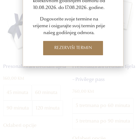
kolektivnom godišnjem odmoru od
10.08.2026. do 17.08.2026. godine.
Dogovorite svoje termine na
vrijeme i osigurajte svoj termin prije
našeg godišnjeg odmora.
REZERVIŠI TERMIN
Presonalizirani tretmani tijela
Presonalizirani tretmani tijela
160,00
KM
– Privilege pass
760,00
KM
45 minuta
60 minuta
5 tretmana po 60 minuta
90 minuta
120 minuta
5 tretmana po 90 minuta
Odaberi opcije
Odaberi opcije