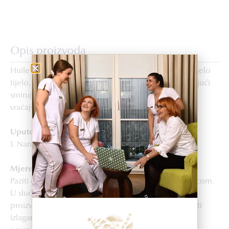
Opis proizvoda
Huile Détente je ulje za pravi anti-stres tretman za cijelo
tijelo, pogodno za opuštajuće masaže tijela zahvaljujući
smirujućem djelovanju. Hranjivi aktivni sastojci koži
vraćaju mekoću, gipkost i osjećaj ugode.
Upute za upotrebu
1. Nanosi se na cijelo tijelo.
Mjere opreza
Paziti da proizvod ne dođe u dodir s očima ili sluznicom.
U slučaju dodira, dobro isprati čistom vodom. Ovaj
proizvod ne koristiti na trudnicama i djeci. Izbjegavati
izlaganje suncu neposredno poslije upotrebe ovog