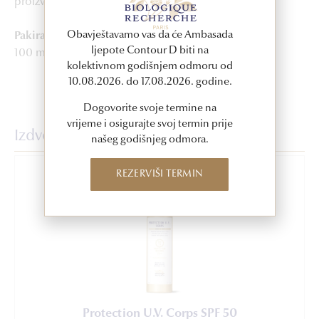
proizvoda. Samo za vanjsku upotrebu.
Obavještavamo vas da će Ambasada
Pakiranje
ljepote Contour D biti na
100 ml
kolektivnom godišnjem odmoru od
10.08.2026. do 17.08.2026. godine.
Dogovorite svoje termine na
vrijeme i osigurajte svoj termin prije
Izdvojeni proizvodi
našeg godišnjeg odmora.
REZERVIŠI TERMIN
Protection U.V. Corps SPF 50