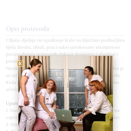
Opis proizvoda
Ciljano djeluje na opuštanje kože na ključnim područjima
tijela (bedra, trbuh, prsa i ruke) uzrokovano smanjenom
proizvodnjom potpornih vlakana (kolagena i elastina) i
promjenom dermo-epidermalnog spoja.
Njezina lagana, svilenkasta i nemasna tekstura pogodna je
za ručnu masažu, ključnu fazu za učinkovitost proizvoda.
Koža je svakim danom zaglađenija, toniziranija i vidljivo
učvršćena.
Upute za upotrebu
1. Nanijeti ujutro i/ili navečer na cijelo tijelo, osobito na
osjetljiva i opuštena područja (bedra, trbuh, prsa i ruke).
2. Masirati blagim uzlaznim pokretima.