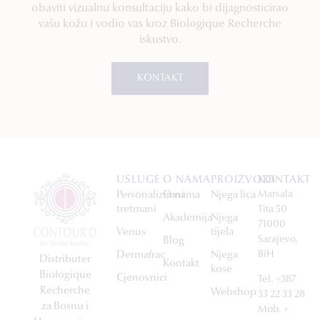
obaviti vizualnu konsultaciju kako bi dijagnosticirao
vašu kožu i vodio vas kroz Biologique Recherche
iskustvo.
KONTAKT
USLUGE
O NAMA
PROIZVODI
KONTAKT
Personalizirani
O nama
Njega lica
Maršala
tretmani
Tita 50
Akademija
Njega
71000
Venus
tijela
Sarajevo,
Blog
Dermafrac
Njega
BiH
Distributer
Kontakt
kose
Biologique
Cjenovnici
Tel. +387
Recherche
Webshop
33 22 33 28
za Bosnu i
Mob. +