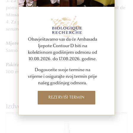
3. Za postizanje što boljih rezultata, kremu umasirati
pomoću rukavice za tijelo Biologique Recherche Gant de
Massage Corps.
4. Za pojačano djelovanje, koristiti u kombinaciji sa
serumom za tijelo Sérum Matriciel.
Obavještavamo vas da će Ambasada
Mjere opreza
ljepote Contour D biti na
Samo za vanjsku upotrebu.
kolektivnom godišnjem odmoru od
10.08.2026. do 17.08.2026. godine.
Pakiranje
Dogovorite svoje termine na
100 ml, 200 ml
vrijeme i osigurajte svoj termin prije
našeg godišnjeg odmora.
REZERVIŠI TERMIN
Izdvojeni proizvodi