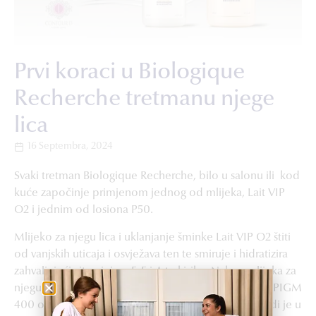
Prvi koraci u Biologique
Recherche tretmanu njege
lica
16 Septembra, 2024
Svaki tretman Biologique Recherche, bilo u salonu ili kod
kuće započinje primjenom jednog od mlijeka, Lait VIP
O2 i jednim od losiona P50.
Mlijeko za njegu lica i uklanjanje šminke Lait VIP O2 štiti
od vanjskih uticaja i osvježava ten te smiruje i hidratizira
zahvaljujući vitaminima F, E i A te kisiku. Nakon mlijeka za
njegu lica nanosi se Lotion P50 (ili P50V, P50W, P50 PIGM
400 ovisno o tipu kože) koji regulira Ph kože i dovodi je u