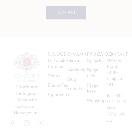
KONTAKT
USLUGE
O NAMA
PROIZVODI
KONTAKT
Personalizirani
O nama
Njega lica
Maršala
tretmani
Tita 50
Akademija
Njega
71000
Venus
tijela
Sarajevo,
Blog
Dermafrac
Njega
BiH
Distributer
Kontakt
kose
Biologique
Cjenovnici
Tel. +387
Recherche
Webshop
33 22 33 28
za Bosnu i
Mob. +
Hercegovinu.
387 61 895
552