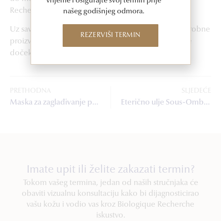
vrijeme i osigurajte svoj termin prije
Recherch proizvoda.
našeg godišnjeg odmora.
Uz savršene, iznenađujuće učinkovite, reklo bi se čarobne
REZERVIŠI TERMIN
proizvode Biologique Recherche vaše lice spremnije
dočekuje godine.
PRETHODNA
SLJEDEĆE
Maska za zaglađivanje područja oko očiju
Eterično ulje Sous-Ombilicale za vidljivo zategnut trbuh
Imate upit ili želite zakazati termin?
Tokom vašeg termina, jedan od naših stručnjaka će
obaviti vizualnu konsultaciju kako bi dijagnosticirao
vašu kožu i vodio vas kroz Biologique Recherche
iskustvo.