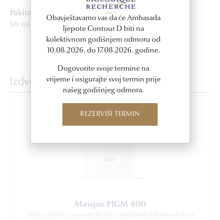
Pakiranje
Obavještavamo vas da će Ambasada
50 ml
ljepote Contour D biti na
kolektivnom godišnjem odmoru od
10.08.2026. do 17.08.2026. godine.
Dogovorite svoje termine na
vrijeme i osigurajte svoj termin prije
Izdvojeni proizvodi
našeg godišnjeg odmora.
REZERVIŠI TERMIN
Masque PIGM 400
Maska za lice za posvjetljivanje i pojačanje blistavosti tena