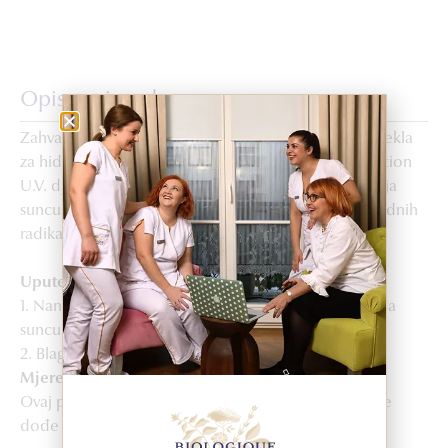
Opis proizvoda
Zahvaljujući formuli bogatoj sastojcima biljnog porijekla
za hidraciju, obnovu lipida i smirivanje kože, Réparation
U.V. djeluje smirujuće i obnavlja kožu poslije izlaganja
suncu. Usporava starenje kože djelujući protiv slobodnih
radikala.
Upute za upotrebu
1. Nanijeti na cijelo lice, vrat i dekolte poslije izlaganja
suncu.
2. Blago masirati dok ga koža potpuno ne upije.
Mjere opreza
Ovaj proizvod ne štiti od sunca. Paziti da proizvod ne
dođe u dodir s očima. Samo za vanjsku upotrebu.