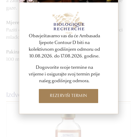
a zatim je isprati pomoću vlažnih blazinica od netkane
gaze.
Mjere opreza
Paziti da ne dođe u dodir s očima. Ne koristiti na djeci
Obavještavamo vas da će Ambasada
mlađoj od 3 godine. Samo za vanjsku upotrebu.
ljepote Contour D biti na
kolektivnom godišnjem odmoru od
Pakiranje
10.08.2026. do 17.08.2026. godine.
100 ml
Dogovorite svoje termine na
vrijeme i osigurajte svoj termin prije
našeg godišnjeg odmora.
Izdvojeni proizvodi
REZERVIŠI TERMIN