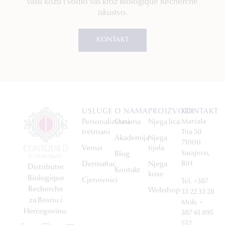
vašu kožu i vodio vas kroz Biologique Recherche
iskustvo.
KONTAKT
USLUGE
O NAMA
PROIZVODI
KONTAKT
Personalizirani
O nama
Njega lica
Maršala
tretmani
Tita 50
Akademija
Njega
71000
Venus
tijela
Sarajevo,
Blog
Dermafrac
Njega
BiH
Distributer
Kontakt
kose
Biologique
Cjenovnici
Tel. +387
Recherche
Webshop
33 22 33 28
za Bosnu i
Mob. +
Hercegovinu.
387 61 895
552