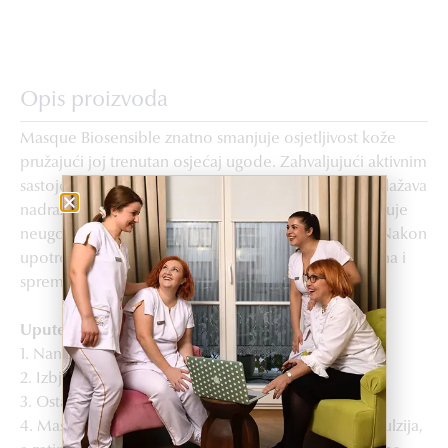
Opis proizvoda
Masque Biosensible znatno smanjuje osjetljivost kože
pružajući joj trenutan osjećaj ugode. Zahvaljujući aktivnim
sastojcima sa smirujućim i zaštitnim djelovanjem, ublažava
nadražaje kože i jača njezinu prirodnu zaštitu. Smanjuje
neugodan osjećaj zatezanja kože, crvenilo i svrbež. Nakon
upotrebe ove maske koža je dobro hidrirana, smirena i
spremnije podnosi štetne vanjske utjecaje.
Upute za upotrebu
1. Nanosi se na cijelo lice, vrat i dekolte.
2. Izbjegavati područje oko očiju.
3. Ostaviti da djeluje 15 minuta.
4. Masku omekšati hladnom vodom da se stvori emulzija,