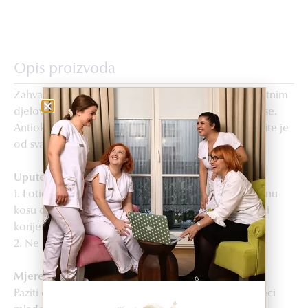
Opis proizvoda
Zahvaljujući biljnim ekstraktima s hidratantnim i zaštitnim
djelovanjem, jača vlasi te ističe ljepotu i glatkoću kose.
Antioksidansni i pročišćavajući sastojci peru kosu i štite je
od svakodnevnih štetnih vanjskih utjecaja.
Upute za upotrebu
1. Lotion Kéractive dlanovima nanijeti na suhu ili vlažnu
kosu cijelom dužinom kose i na vrhove, izbjegavajući
korijen kose i vlasište.
2. Ne ispire se.
Mjere opreza
Paziti da ne dođe u dodir s očima. Ne koristiti na djeci