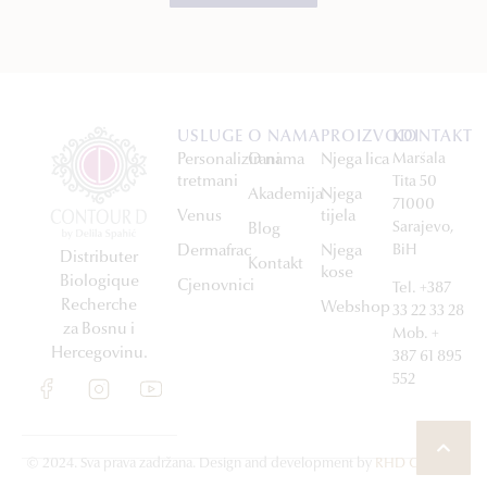
USLUGE
O NAMA
PROIZVODI
KONTAKT
Personalizirani
O nama
Njega lica
Maršala
tretmani
Tita 50
Akademija
Njega
71000
Venus
tijela
Sarajevo,
Blog
Dermafrac
Njega
BiH
Distributer
Kontakt
kose
Biologique
Cjenovnici
Tel. +387
Recherche
Webshop
33 22 33 28
za Bosnu i
Mob. +
Hercegovinu.
387 61 895
552
© 2024. Sva prava zadržana. Design and development by
RHD Creative
.