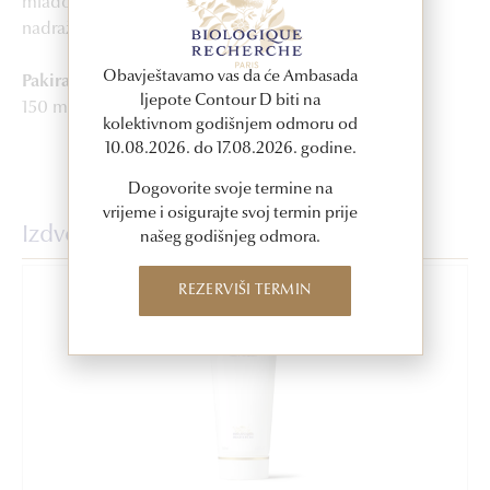
mlađoj od 3 godine. Ne stavljati na ogrebenu ili
nadraženu kožu. Samo za vanjsku upotrebu.
Obavještavamo vas da će Ambasada
Pakiranje
ljepote Contour D biti na
150 ml
kolektivnom godišnjem odmoru od
10.08.2026. do 17.08.2026. godine.
Dogovorite svoje termine na
vrijeme i osigurajte svoj termin prije
Izdvojeni proizvodi
našeg godišnjeg odmora.
REZERVIŠI TERMIN