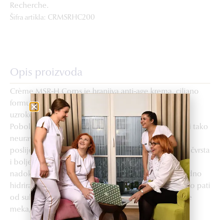
Recherche.
Šifra artikla: CRMSRHC200
Opis proizvoda
Crème MSR-H Corps je hranjiva anti-age krema, ciljano
formulirana zbog promjena na koži lica i na tijelu
uzrokovanih prestankom hormonalne aktivnosti.
Poboljšava gustoću i uravnotežuje kožu, ublažavajući tako
neuravnoteženosti koje se javljaju prije, za vrijeme i
poslije menopauze. Koža ponovo postaje elastična, čvrsta
i bolje tonizirana. Bogata aktivnim sastojcima za
nadoknađivanje lipida i hidraciju, kožu održava ugodno
hidriranom i mekom u životnoj dobi kada ona znatno pati
od suhoće. Poslije upotrebe ove kreme koža postaje
meka, nježna, glatka i uravnotežena.