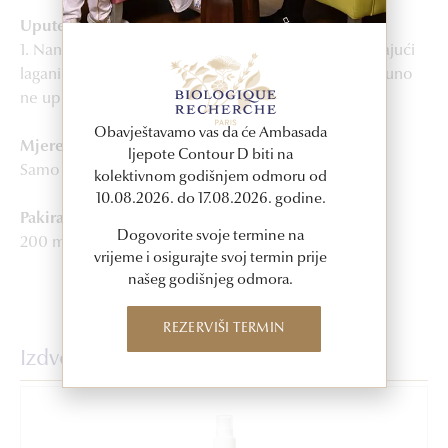
Upute za upotrebu
1. Nanosi se na cijelo tijelo ujutro i/ili navečer, masirajući
laganim pokretima uzlaznim pokretima dok se potpuno
ne upije.
Obavještavamo vas da će Ambasada
Mjere opreza
ljepote Contour D biti na
Samo za vanjsku upotrebu.
kolektivnom godišnjem odmoru od
10.08.2026. do 17.08.2026. godine.
Pakiranje
Dogovorite svoje termine na
200 ml
vrijeme i osigurajte svoj termin prije
našeg godišnjeg odmora.
REZERVIŠI TERMIN
Izdvojeni proizvodi