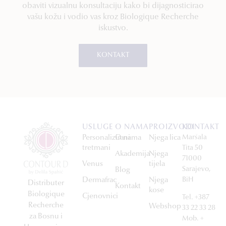
obaviti vizualnu konsultaciju kako bi dijagnosticirao
vašu kožu i vodio vas kroz Biologique Recherche
iskustvo.
KONTAKT
USLUGE
O NAMA
PROIZVODI
KONTAKT
Personalizirani
O nama
Njega lica
Maršala
tretmani
Tita 50
Akademija
Njega
71000
Venus
tijela
Sarajevo,
Blog
Dermafrac
Njega
BiH
Distributer
Kontakt
kose
Biologique
Cjenovnici
Tel. +387
Recherche
Webshop
33 22 33 28
za Bosnu i
Mob. +