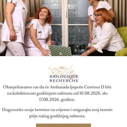
3
Toleskin DS
KM
201,00
KM
Obavještavamo vas da će Ambasada ljepote Contour D biti
u korpu
Dodaj u korpu
na kolektivnom godišnjem odmoru od 10.08.2026. do
17.08.2026. godine.
Dogovorite svoje termine na vrijeme i osigurajte svoj termin
prije našeg godišnjeg odmora.