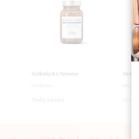
Griffonia & L-Tyrosine
Helios 
246,00
KM
156,00
Dodaj u korpu
Dodaj 