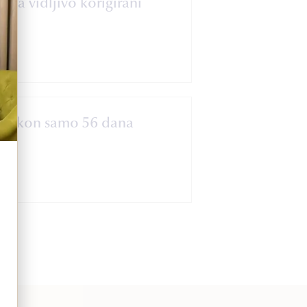
nja vidljivo korigirani
ati nakon samo 56 dana