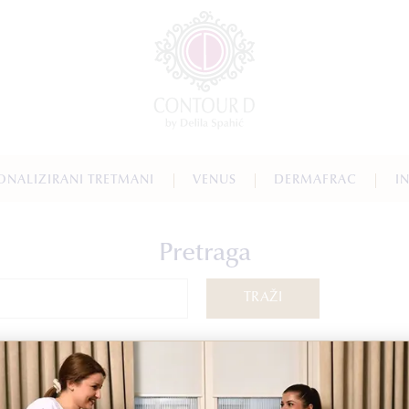
ONALIZIRANI TRETMANI
VENUS
DERMAFRAC
I
Pretraga
TRAŽI