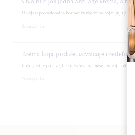
Ovo nije još jedna anti-age krema, a to p
U svijetu profesionalne kozmetike rijetko se pojavljuju proizv
Saznaj više
Krema koja podiže, učvršćuje i redefinir
Kako godine prolaze, lice odražava sve naše emocije, ali i 
Saznaj više