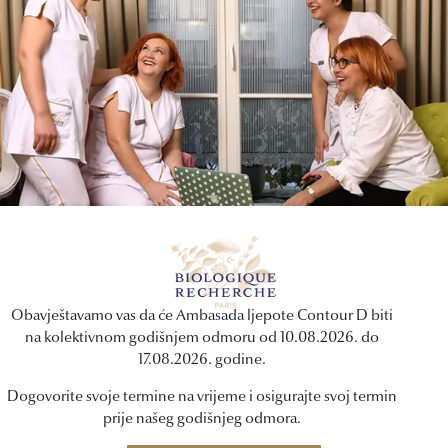
otvrđuje i 96 % korisnika kojima su znakovi stare
odi koji ne prate trendove, već ih postavljaju. Upravo takva je nova …
a konture lica i vrata – klinički dokazani rezult
prirodne promjene koje dolaze s vremenom.
Obavještavamo vas da će Ambasada ljepote Contour D biti
na kolektivnom godišnjem odmoru od 10.08.2026. do
17.08.2026. godine.
Dogovorite svoje termine na vrijeme i osigurajte svoj termin
prije našeg godišnjeg odmora.