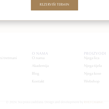
REZERVIŠI TERMIN
vizualnu konsultaciju kako bi dijagnosticirao
O NAMA
PROIZVODI
ni tretmani
O nama
Njega lica
Akademija
Njega tijela
Blog
Njega kose
Kontakt
Webshop
© 2024. Sva prava zadržana. Design and development by
RHD Creative
.