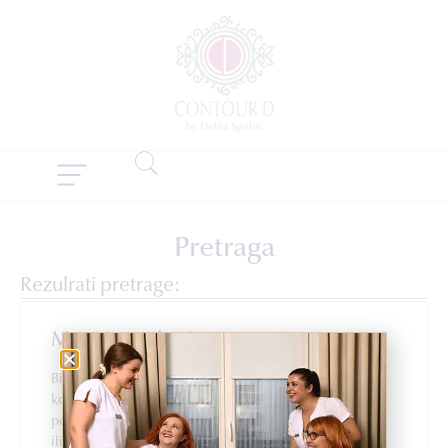
Pretraga
Rezulrati pretrage:
Masažna rukavica
Biologique Recherche nudi lepezu specifičnih ulja i
kompleksa namijenjenih tretiranju, popravku i
poljepšavanju kože tijela. Mogu se koristiti samostalno
ili u kombinaciji …