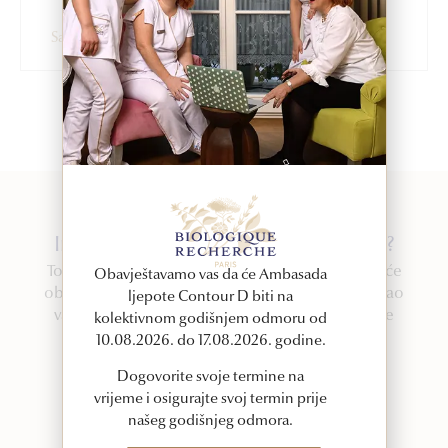
Saznaj više
Imate upit ili želite zakazati termin?
Tokom vašeg termina, jedan od naših stručnjaka će
Obavještavamo vas da će Ambasada
obaviti vizualnu konsultaciju kako bi dijagnosticirao
ljepote Contour D biti na
vašu kožu i vodio vas kroz Biologique Recherche
kolektivnom godišnjem odmoru od
iskustvo.
10.08.2026. do 17.08.2026. godine.
Dogovorite svoje termine na
KONTAKT
vrijeme i osigurajte svoj termin prije
našeg godišnjeg odmora.